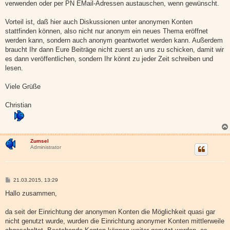
verwenden oder per PN EMail-Adressen austauschen, wenn gewünscht.
Vorteil ist, daß hier auch Diskussionen unter anonymen Konten
stattfinden können, also nicht nur anonym ein neues Thema eröffnet
werden kann, sondern auch anonym geantwortet werden kann. Außerdem
braucht Ihr dann Eure Beiträge nicht zuerst an uns zu schicken, damit wir
es dann veröffentlichen, sondern Ihr könnt zu jeder Zeit schreiben und
lesen.
Viele Grüße
Christian
Zumsel
Administrator
B
21.03.2015, 13:29
e
i
Hallo zusammen,
t
r
a
da seit der Einrichtung der anonymen Konten die Möglichkeit quasi gar
g
nicht genutzt wurde, wurden die Einrichtung anonymer Konten mittlerweile