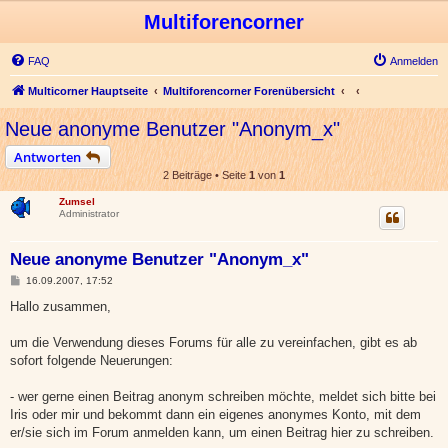
Multiforencorner
FAQ
Anmelden
Multicorner Hauptseite
Multiforencorner Forenübersicht
Neue anonyme Benutzer "Anonym_x"
Antworten
2 Beiträge • Seite
1
von
1
Zumsel
Administrator
Neue anonyme Benutzer "Anonym_x"
B
16.09.2007, 17:52
e
i
Hallo zusammen,
t
r
a
um die Verwendung dieses Forums für alle zu vereinfachen, gibt es ab
g
sofort folgende Neuerungen:
- wer gerne einen Beitrag anonym schreiben möchte, meldet sich bitte bei
Iris oder mir und bekommt dann ein eigenes anonymes Konto, mit dem
er/sie sich im Forum anmelden kann, um einen Beitrag hier zu schreiben.