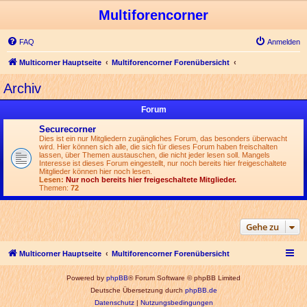
Multiforencorner
FAQ
Anmelden
Multicorner Hauptseite
Multiforencorner Forenübersicht
Archiv
Forum
Securecorner
Dies ist ein nur Mitgliedern zugängliches Forum, das besonders überwacht
wird. Hier können sich alle, die sich für dieses Forum haben freischalten
lassen, über Themen austauschen, die nicht jeder lesen soll. Mangels
Interesse ist dieses Forum eingestellt, nur noch bereits hier freigeschaltete
Mitglieder können hier noch lesen.
Lesen:
Nur noch bereits hier freigeschaltete Mitglieder.
Themen:
72
Gehe zu
Multicorner Hauptseite
Multiforencorner Forenübersicht
Powered by
phpBB
® Forum Software © phpBB Limited
Deutsche Übersetzung durch
phpBB.de
Datenschutz
|
Nutzungsbedingungen