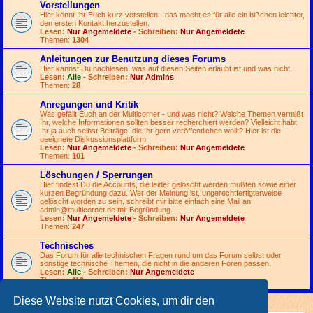
Vorstellungen
Hier könnt Ihr Euch kurz vorstellen - das macht es für alle ein bißchen leichter,
den ersten Kontakt herzustellen.
Lesen:
Nur Angemeldete
- Schreiben:
Nur Angemeldete
Themen:
1304
Anleitungen zur Benutzung dieses Forums
Hier kannst Du nachlesen, was auf diesen Seiten erlaubt ist und was nicht.
Lesen:
Alle
- Schreiben:
Nur Admins
Themen:
28
Anregungen und Kritik
Was gefällt Euch an der Multicorner - und was nicht? Welche Themen vermißt
Ihr, welche Informationen sollten besser recherchiert werden? Vielleicht habt
Ihr ja auch selbst Beiträge, die Ihr gern veröffentlichen wollt? Hier ist die
geeignete Diskussionsplattform.
Lesen:
Nur Angemeldete
- Schreiben:
Nur Angemeldete
Themen:
101
Löschungen / Sperrungen
Hier findest Du die Accounts, die leider gelöscht werden mußten sowie einer
kurzen Begründung dazu. Wer der Meinung ist, ungerechtfertigterweise
gelöscht worden zu sein, schreibt mir bitte einfach eine Mail an
admin@multicorner.de
mit Begründung.
Lesen:
Nur Angemeldete
- Schreiben:
Nur Angemeldete
Themen:
247
Technisches
Das Forum für alle technischen Fragen rund um das Forum selbst oder
sonstige technische Themen, die nicht in die anderen Foren passen.
Lesen:
Alle
- Schreiben:
Nur Angemeldete
Themen:
110
Diese Website nutzt Cookies, um dir den