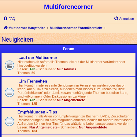
Multiforencorner
FAQ
Anmelden
Multicorner Hauptseite
Multiforencorner Forenübersicht
Neuigkeiten
Forum
...auf der Multicorner
Hier stehen ab sofort alle Themen, die auf der Multicorner verändert oder
hinzugefügt wurden.
Lesen:
Alle
- Schreiben:
Nur Admins
Themen:
50
...im Fernsehen
Hier könnt Ihr interessante Sendungen im Fernsehen melden oder davon
lesen. Auch Links zu Seiten, auf denen man Videos zum Thema "Multiple
Persönlichkeiten" oder damit zusammenhängende Themen bestellen kann,
sind willkommen. Oder Diskussionen zu Filmen.
Lesen:
Alle
- Schreiben:
Nur Angemeldete
Themen:
125
Empfehlungen - Tips
Hier könnt Ihr alle Arten von Empfehlungen zu Büchern, DVDs, Zeitschriften,
Radiosendungen und allen möglichen anderen Medien für Andere hinterlassen.
Außerdem können hier Tips für das alltägliche Leben ausgetauscht werden.
Lesen:
Nur Angemeldete
- Schreiben:
Nur Angemeldete
Themen:
184