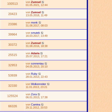
von
Zumsel
100513
01.05.2021, 12:44
von
Zumsel
20423
13.05.2018, 11:49
von
monk
23386
31.08.2017, 08:03
von
smutek
39964
16.03.2017, 13:49
von
Zumsel
30372
31.08.2016, 18:38
von
Adaria
25515
25.07.2013, 17:21
von
sonnentau
32953
04.05.2013, 20:10
von
Ruby
53939
28.01.2013, 22:43
von
Wolkenreiter
32330
11.01.2013, 23:21
von
Zora
125524
06.01.2013, 17:38
von
Camina
66326
29.11.2012, 20:53