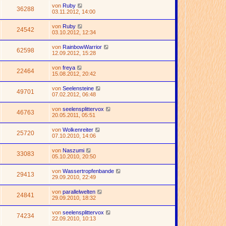
von
Ruby
36288
03.11.2012, 14:00
von
Ruby
24542
03.10.2012, 12:34
von
RainbowWarrior
62598
12.09.2012, 15:28
von
freya
22464
15.08.2012, 20:42
von
Seelensteine
49701
07.02.2012, 06:48
von
seelensplittervox
46763
20.05.2011, 05:51
von
Wolkenreiter
25720
07.10.2010, 14:06
von
Naszumi
33083
05.10.2010, 20:50
von
Wassertropfenbande
29413
29.09.2010, 22:49
von
parallelwelten
24841
29.09.2010, 18:32
von
seelensplittervox
74234
22.09.2010, 10:13