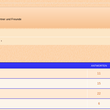
artner und Freunde
ANTWORTEN
11
15
22
6