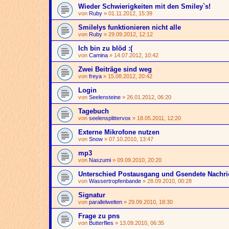
Wieder Schwierigkeiten mit den Smiley`s!
von
Ruby
» 01.11.2012, 15:39
Smilelys funktionieren nicht alle
von
Ruby
» 29.09.2012, 12:12
Ich bin zu blöd :(
von
Camina
» 14.07.2012, 10:42
Zwei Beiträge sind weg
von
freya
» 15.08.2012, 20:42
Login
von
Seelensteine
» 26.01.2012, 06:20
Tagebuch
von
seelensplittervox
» 18.05.2011, 12:20
Externe Mikrofone nutzen
von
Snow
» 07.10.2010, 13:47
mp3
von
Naszumi
» 09.09.2010, 20:20
Unterschied Postausgang und Gsendete Nachri
von
Wassertropfenbande
» 28.09.2010, 00:28
Signatur
von
parallelwelten
» 29.09.2010, 18:30
Frage zu pns
von
Butterflies
» 13.09.2010, 06:35