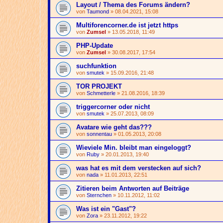
Layout / Thema des Forums ändern?
von
Taumond
» 08.04.2021, 15:08
Multiforencorner.de ist jetzt https
von
Zumsel
» 13.05.2018, 11:49
PHP-Update
von
Zumsel
» 30.08.2017, 17:54
suchfunktion
von
smutek
» 15.09.2016, 21:48
TOR PROJEKT
von
Schmetterle
» 21.08.2016, 18:39
triggercorner oder nicht
von
smutek
» 25.07.2013, 08:09
Avatare wie geht das???
von
sonnentau
» 01.05.2013, 20:08
Wieviele Min. bleibt man eingeloggt?
von
Ruby
» 20.01.2013, 19:40
was hat es mit dem verstecken auf sich?
von
nada
» 11.01.2013, 22:51
Zitieren beim Antworten auf Beiträge
von
Sternchen
» 10.11.2012, 11:02
Was ist ein "Gast"?
von
Zora
» 23.11.2012, 19:22