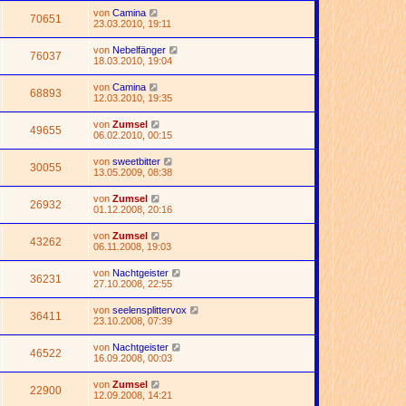
von
Camina
70651
23.03.2010, 19:11
von
Nebelfänger
76037
18.03.2010, 19:04
von
Camina
68893
12.03.2010, 19:35
von
Zumsel
49655
06.02.2010, 00:15
von
sweetbitter
30055
13.05.2009, 08:38
von
Zumsel
26932
01.12.2008, 20:16
von
Zumsel
43262
06.11.2008, 19:03
von
Nachtgeister
36231
27.10.2008, 22:55
von
seelensplittervox
36411
23.10.2008, 07:39
von
Nachtgeister
46522
16.09.2008, 00:03
von
Zumsel
22900
12.09.2008, 14:21