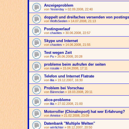
Anzeigeproblem
von
Yesterday
» 02.09.2008, 22:40
doppelt und dreifaches versenden von posting
von
WolfsSeelen
» 14.07.2008, 21:13
Postingverlauf
von
chaoties
» 30.06.2008, 22:57
Skype und Internet
von
chaoties
» 14.06.2008, 21:55
Test wegen Zeit
von
Pu
» 26.06.2008, 20:28
probleme beim aufrufen der seiten
von
rosalie
» 15.04.2008, 17:11
Telefon und Internet Flatrate
von
lilia
» 19.12.2007, 16:30
Problem bei Vorschau
von
Bärenclan
» 18.03.2008, 20:11
alice-probleme
von
lilia
» 27.02.2008, 21:00
Motorroller (ChinaImport) hat wer Erfahrung?
von
Ameise
» 21.02.2008, 23:09
Datenbank "Multiple Welten"
von
wirrlichter
» 08.12.2007, 20:50