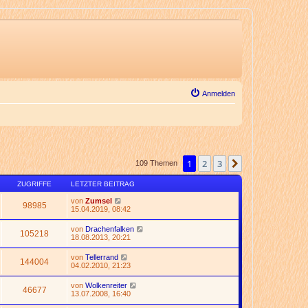
Anmelden
1
2
3
Nächste
109 Themen
ZUGRIFFE
LETZTER BEITRAG
von
Zumsel
98985
15.04.2019, 08:42
von
Drachenfalken
105218
18.08.2013, 20:21
von
Tellerrand
144004
04.02.2010, 21:23
von
Wolkenreiter
46677
13.07.2008, 16:40