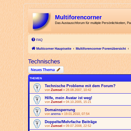
Multiforencorner
Das Austauschforum für multiple Persönlichkeiten, P
FAQ
Multicorner Hauptseite
Multiforencorner Forenübersicht
Technisches
Neues Thema
THEMEN
Technische Probleme mit dem Forum?
von
Zumsel
» 28.08.2007, 10:42
Hilfe, mein Avatar ist weg!
von
Zumsel
» 04.10.2005, 15:21
Domainsperrung
von
anema
» 19.01.2010, 07:54
Doppelte/Mehrfache Beiträge
von
Zumsel
» 09.07.2008, 22:52