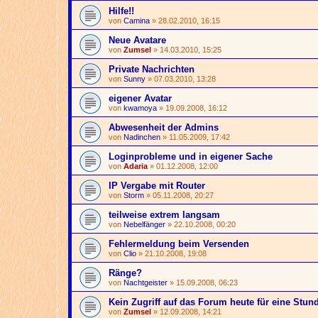
Hilfe!!
von
Camina
» 28.02.2010, 16:15
Neue Avatare
von
Zumsel
» 14.03.2010, 15:25
Private Nachrichten
von
Sunny
» 07.03.2010, 13:28
eigener Avatar
von
kwamoya
» 19.09.2008, 16:12
Abwesenheit der Admins
von
Nadinchen
» 11.05.2009, 17:42
Loginprobleme und in eigener Sache
von
Adaria
» 01.12.2008, 12:00
IP Vergabe mit Router
von
Storm
» 05.11.2008, 20:27
teilweise extrem langsam
von
Nebelfänger
» 22.10.2008, 00:20
Fehlermeldung beim Versenden
von
Clio
» 21.10.2008, 19:08
Ränge?
von
Nachtgeister
» 15.09.2008, 06:23
Kein Zugriff auf das Forum heute für eine Stun
von
Zumsel
» 12.09.2008, 14:21