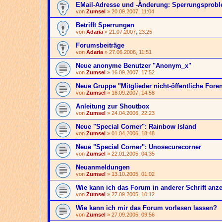
EMail-Adresse und -Änderung: Sperrungsprob
von
Zumsel
» 20.09.2007, 11:04
Betrifft Sperrungen
von
Adaria
» 21.07.2007, 23:25
Forumsbeiträge
von
Adaria
» 27.06.2006, 11:51
Neue anonyme Benutzer "Anonym_x"
von
Zumsel
» 16.09.2007, 17:52
Neue Gruppe "Mitglieder nicht-öffentliche Fore
von
Zumsel
» 16.09.2007, 14:58
Anleitung zur Shoutbox
von
Zumsel
» 24.04.2006, 22:23
Neue "Special Corner": Rainbow Island
von
Zumsel
» 01.04.2006, 18:48
Neue "Special Corner": Unosecurecorner
von
Zumsel
» 22.01.2005, 04:35
Neuanmeldungen
von
Zumsel
» 13.10.2005, 01:02
Wie kann ich das Forum in anderer Schrift anz
von
Zumsel
» 27.09.2005, 10:12
Wie kann ich mir das Forum vorlesen lassen?
von
Zumsel
» 27.09.2005, 09:56