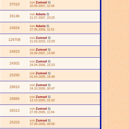
von
Zumsel
37010
20.09.2007, 11:04
von
Adaria
26146
21.07.2007, 23:25
von
Adaria
24934
27.06.2006, 11:51
von
Zumsel
129708
21.03.2015, 13:29
von
Zumsel
24933
16.09.2007, 14:58
von
Zumsel
24302
24.04.2006, 22:23
von
Zumsel
25200
01.04.2006, 18:48
von
Zumsel
28810
24.10.2005, 00:47
von
Zumsel
25895
13.10.2005, 01:02
von
Zumsel
28313
27.09.2005, 11:04
von
Zumsel
25203
27.09.2005, 09:56