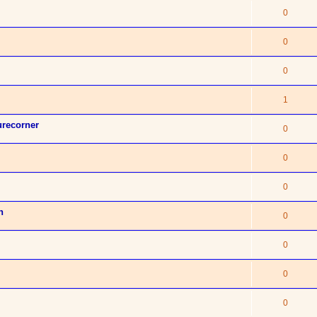
0
0
0
1
urecorner
0
0
0
n
0
0
0
0