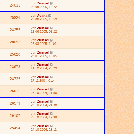
von
Zumsel
24031
20.08.2005, 13:22
von
Adaria
25826
28.06.2005, 19:53
von
Zumsel
24255
19.06.2005, 01:22
von
Zumsel
28092
26.03.2005, 11:01
von
Zumsel
25620
23.01.2005, 15:05
von
Zumsel
23673
14.12.2004, 20:23
von
Zumsel
24735
27.11.2004, 01:44
von
Zumsel
26815
28.10.2004, 21:50
von
Zumsel
26579
28.10.2004, 21:38
von
Zumsel
29107
26.10.2004, 12:39
von
Zumsel
25494
24.10.2004, 23:11