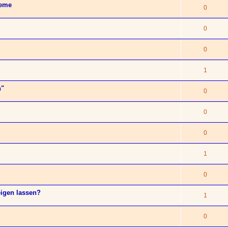
leme
0
0
0
1
n"
0
0
0
1
0
eigen lassen?
1
0