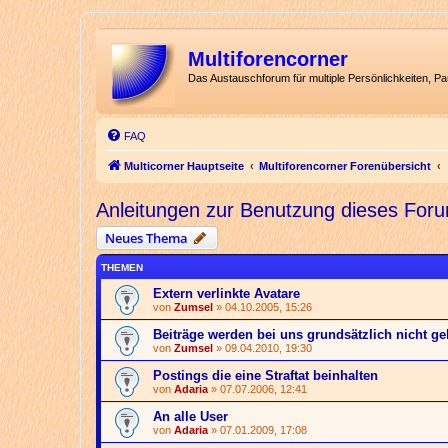
Multiforencorner
Das Austauschforum für multiple Persönlichkeiten, P
FAQ
Multicorner Hauptseite
Multiforencorner Forenübersicht
Anleitungen zur Benutzung dieses For
Neues Thema
THEMEN
Extern verlinkte Avatare
von
Zumsel
» 04.10.2005, 15:26
Beiträge werden bei uns grundsätzlich nicht ge
von
Zumsel
» 09.04.2010, 19:30
Postings die eine Straftat beinhalten
von
Adaria
» 07.07.2006, 12:41
An alle User
von
Adaria
» 07.01.2009, 17:08