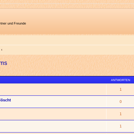
artner und Freunde
ums
ANTWORTEN
1
löscht
0
1
1