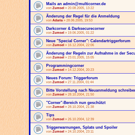
Mails an admin@multicorner.de
von
Zumsel
» 20.08.2005, 13:22
Änderung der Regel für die Anmeldung
von
Adaria
» 28.06.2005, 19:53
Darkcorner & Darksecurecorner
von
Zumsel
» 19.06.2005, 01:22
Neue "Special Corner": Calendartriggerforum
von
Zumsel
» 16.12.2004, 22:06
Änderung der Regeln zur Aufnahme in der Sec
von
Zumsel
» 23.01.2005, 15:05
Programmingcorner
von
Zumsel
» 14.12.2004, 20:23
Neues Forum: Triggerforum
von
Zumsel
» 27.11.2004, 01:44
Bitte Vorstellung nach Neuanmeldung schreibe
von
Zumsel
» 28.10.2004, 21:50
"Corner"-Bereich nun geschützt
von
Zumsel
» 28.10.2004, 21:38
Tips
von
Zumsel
» 26.10.2004, 12:39
Triggerwarnungen, Splats und Spoiler
von
Zumsel
» 24.10.2004, 23:11