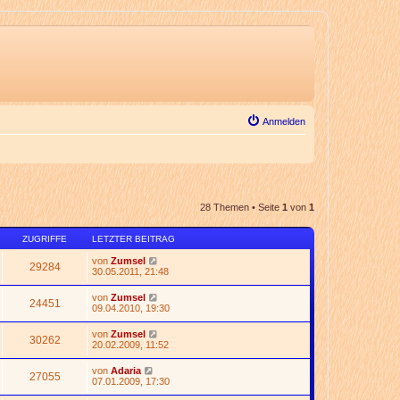
Anmelden
28 Themen • Seite
1
von
1
ZUGRIFFE
LETZTER BEITRAG
von
Zumsel
29284
30.05.2011, 21:48
von
Zumsel
24451
09.04.2010, 19:30
von
Zumsel
30262
20.02.2009, 11:52
von
Adaria
27055
07.01.2009, 17:30