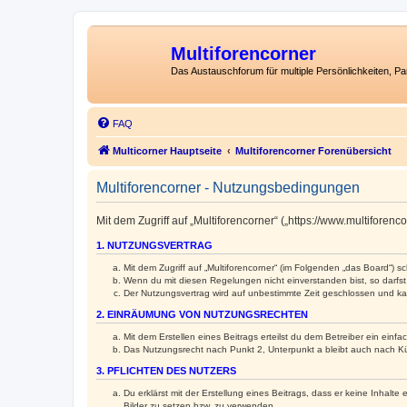
Multiforencorner
Das Austauschforum für multiple Persönlichkeiten, P
FAQ
Multicorner Hauptseite
Multiforencorner Forenübersicht
Multiforencorner - Nutzungsbedingungen
Mit dem Zugriff auf „Multiforencorner“ („https://www.multifore
1. NUTZUNGSVERTRAG
Mit dem Zugriff auf „Multiforencorner“ (im Folgenden „das Board“) 
Wenn du mit diesen Regelungen nicht einverstanden bist, so darfst 
Der Nutzungsvertrag wird auf unbestimmte Zeit geschlossen und kan
2. EINRÄUMUNG VON NUTZUNGSRECHTEN
Mit dem Erstellen eines Beitrags erteilst du dem Betreiber ein ein
Das Nutzungsrecht nach Punkt 2, Unterpunkt a bleibt auch nach 
3. PFLICHTEN DES NUTZERS
Du erklärst mit der Erstellung eines Beitrags, dass er keine Inhalt
Bilder zu setzen bzw. zu verwenden.