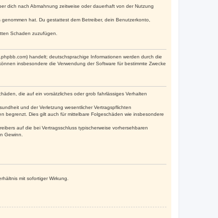
iber dich nach Abmahnung zeitweise oder dauerhaft von der Nutzung
tnis genommen hat. Du gestattest dem Betreiber, dein Benutzerkonto,
ritten Schaden zuzufügen.
w.phpbb.com) handelt; deutschsprachige Informationen werden durch die
e können insbesondere die Verwendung der Software für bestimmte Zwecke
häden, die auf ein vorsätzliches oder grob fahrlässiges Verhalten
undheit und der Verletzung wesentlicher Vertragspflichten
n begrenzt. Dies gilt auch für mittelbare Folgeschäden wie insbesondere
eibers auf die bei Vertragsschluss typischerweise vorhersehbaren
en Gewinn.
ältnis mit sofortiger Wirkung.