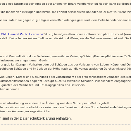
egen diese Nutzungsbedingungen oder anderer im Board veröffentlichten Regeln kann der Betre
die Inhalte von Beiträgen übernimmt, die er nicht selbst erstellt hat oder die er nicht zur Kenn
ndern, sofern sie gegen o. g. Regeln verstoßen oder geeignet sind, dem Betreiber oder einem D
„
GNU General Public License v2
“ (GPL) bereitgestellten Foren-Software von phpBB Limited (ww
ellt. Beide haben keinen Einfluss auf die Art und Weise, wie die Software verwendet wird. Si
 und Gesundheit und der Verletzung wesentlicher Vertragspflichten (Kardinalpflichten) nur für Sc
wie insbesondere entgangenen Gewinn.
der grob fahrlässigem Verhalten oder bei Schäden aus der Verletzung von Leben, Körper und Ges
rhersehbaren Schäden und im übrigen der Höhe nach auf die vertragstypischen Durchschnittsschäde
von Leben, Körper und Gesundheit oder vorsätzlichem oder grob fahrlässigem Verhalten des Betr
Durchschnittsschäden begrenzt. Dies gilt auch für mittelbare Schäden, insbesondere entgangen
gunsten der Mitarbeiter und Erfüllungsgehilfen des Betreibers.
ben unberührt.
enschutzerklärung zu ändern. Die Änderung wird dem Nutzer per E-Mail mitgeteilt.
lle des Widerspruchs erlischt das zwischen dem Betreiber und dem Nutzer bestehende Vertragsverh
utzer den Änderungen zugestimmt hat.
sind in der Datenschutzerklärung enthalten.