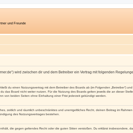
artner und Freunde
ncorner.de“) wird zwischen dir und dem Betreiber ein Vertrag mit folgenden Regelun
schließt du einen Nutzungsvertrag mit dem Betreiber des Boards ab (im Folgenden „Betreiber“) u
du das Board nicht weiter nutzen. Für die Nutzung des Boards gelten jeweils die an dieser Stell
n von beiden Seiten ohne Einhaltung einer Frist jederzeit gekündigt werden.
faches, zeitlich und räumlich unbeschränktes und unentgeltliches Recht, deinen Beitrag im Rahme
Kündigung des Nutzungsvertrages bestehen.
e enthält, die gegen geltendes Recht oder die guten Sitten verstoßen. Du erklärst insbesondere, 