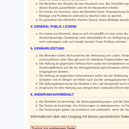
Der Betreiber des Boards übt das Hausrecht aus. Bei Verstößen g
dieses Boards ausschließen und dir ein Hausverbot erteilen.
Du nimmst zur Kenntnis, dass der Betreiber keine Verantwortung für 
Beiträge und Funktionen jederzeit zu löschen oder zu sperren.
Du gestattest dem Betreiber darüber hinaus, deine Beiträge abzuä
4. GENERAL PUBLIC LICENSE
Du nimmst zur Kenntnis, dass es sich bei phpBB um eine unter der 
deutschsprachige Community unter www.phpbb.de zur Verfügung gest
nicht untersagen oder auf Inhalte fremder Foren Einfluss nehmen.
5. GEWÄHRLEISTUNG
Der Betreiber haftet mit Ausnahme der Verletzung von Leben, Körper
zurückzuführen sind. Dies gilt auch für mittelbare Folgeschäden 
Die Haftung ist gegenüber Verbrauchern außer bei vorsätzlichem o
(Kardinalpflichten) auf die bei Vertragsschluss typischerweise vo
entgangenen Gewinn.
Die Haftung ist gegenüber Unternehmern außer bei der Verletzung 
Schäden und im Übrigen der Höhe nach auf die vertragstypischen 
Die Haftungsbegrenzung der Absätze a bis c gilt sinngemäß auch zu
Ansprüche für eine Haftung aus zwingendem nationalem Recht blei
6. ÄNDERUNGSVORBEHALT
Der Betreiber ist berechtigt, die Nutzungsbedingungen und die Dat
Der Nutzer ist berechtigt, den Änderungen zu widersprechen. Im Fa
Die Änderungen gelten als anerkannt und verbindlich, wenn der N
Informationen über den Umgang mit deinen persönlichen Daten 
Zurück zur vorherigen Seite