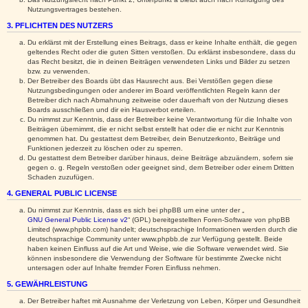
Nutzungsvertrages bestehen.
3. PFLICHTEN DES NUTZERS
Du erklärst mit der Erstellung eines Beitrags, dass er keine Inhalte enthält, die gegen
geltendes Recht oder die guten Sitten verstoßen. Du erklärst insbesondere, dass du
das Recht besitzt, die in deinen Beiträgen verwendeten Links und Bilder zu setzen
bzw. zu verwenden.
Der Betreiber des Boards übt das Hausrecht aus. Bei Verstößen gegen diese
Nutzungsbedingungen oder anderer im Board veröffentlichten Regeln kann der
Betreiber dich nach Abmahnung zeitweise oder dauerhaft von der Nutzung dieses
Boards ausschließen und dir ein Hausverbot erteilen.
Du nimmst zur Kenntnis, dass der Betreiber keine Verantwortung für die Inhalte von
Beiträgen übernimmt, die er nicht selbst erstellt hat oder die er nicht zur Kenntnis
genommen hat. Du gestattest dem Betreiber, dein Benutzerkonto, Beiträge und
Funktionen jederzeit zu löschen oder zu sperren.
Du gestattest dem Betreiber darüber hinaus, deine Beiträge abzuändern, sofern sie
gegen o. g. Regeln verstoßen oder geeignet sind, dem Betreiber oder einem Dritten
Schaden zuzufügen.
4. GENERAL PUBLIC LICENSE
Du nimmst zur Kenntnis, dass es sich bei phpBB um eine unter der „
GNU General Public License v2
“ (GPL) bereitgestellten Foren-Software von phpBB
Limited (www.phpbb.com) handelt; deutschsprachige Informationen werden durch die
deutschsprachige Community unter www.phpbb.de zur Verfügung gestellt. Beide
haben keinen Einfluss auf die Art und Weise, wie die Software verwendet wird. Sie
können insbesondere die Verwendung der Software für bestimmte Zwecke nicht
untersagen oder auf Inhalte fremder Foren Einfluss nehmen.
5. GEWÄHRLEISTUNG
Der Betreiber haftet mit Ausnahme der Verletzung von Leben, Körper und Gesundheit