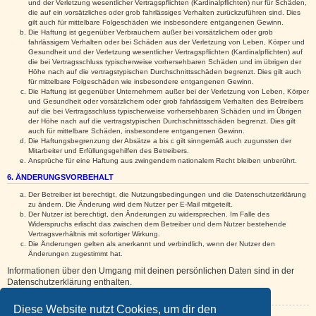
und der Verletzung wesentlicher Vertragspflichten (Kardinalpflichten) nur für Schäden,
die auf ein vorsätzliches oder grob fahrlässiges Verhalten zurückzuführen sind. Dies
gilt auch für mittelbare Folgeschäden wie insbesondere entgangenen Gewinn.
Die Haftung ist gegenüber Verbrauchern außer bei vorsätzlichem oder grob
fahrlässigem Verhalten oder bei Schäden aus der Verletzung von Leben, Körper und
Gesundheit und der Verletzung wesentlicher Vertragspflichten (Kardinalpflichten) auf
die bei Vertragsschluss typischerweise vorhersehbaren Schäden und im übrigen der
Höhe nach auf die vertragstypischen Durchschnittsschäden begrenzt. Dies gilt auch
für mittelbare Folgeschäden wie insbesondere entgangenen Gewinn.
Die Haftung ist gegenüber Unternehmern außer bei der Verletzung von Leben, Körper
und Gesundheit oder vorsätzlichem oder grob fahrlässigem Verhalten des Betreibers
auf die bei Vertragsschluss typischerweise vorhersehbaren Schäden und im Übrigen
der Höhe nach auf die vertragstypischen Durchschnittsschäden begrenzt. Dies gilt
auch für mittelbare Schäden, insbesondere entgangenen Gewinn.
Die Haftungsbegrenzung der Absätze a bis c gilt sinngemäß auch zugunsten der
Mitarbeiter und Erfüllungsgehilfen des Betreibers.
Ansprüche für eine Haftung aus zwingendem nationalem Recht bleiben unberührt.
6. ÄNDERUNGSVORBEHALT
Der Betreiber ist berechtigt, die Nutzungsbedingungen und die Datenschutzerklärung
zu ändern. Die Änderung wird dem Nutzer per E-Mail mitgeteilt.
Der Nutzer ist berechtigt, den Änderungen zu widersprechen. Im Falle des
Widerspruchs erlischt das zwischen dem Betreiber und dem Nutzer bestehende
Vertragsverhältnis mit sofortiger Wirkung.
Die Änderungen gelten als anerkannt und verbindlich, wenn der Nutzer den
Änderungen zugestimmt hat.
Informationen über den Umgang mit deinen persönlichen Daten sind in der
Datenschutzerklärung enthalten.
Diese Website nutzt Cookies, um dir den