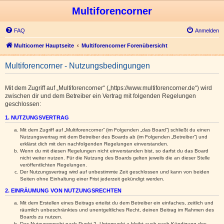
Multiforencorner
FAQ
Anmelden
Multicorner Hauptseite
Multiforencorner Forenübersicht
Multiforencorner - Nutzungsbedingungen
Mit dem Zugriff auf „Multiforencorner“ („https://www.multiforencorner.de“) wird
zwischen dir und dem Betreiber ein Vertrag mit folgenden Regelungen
geschlossen:
1. NUTZUNGSVERTRAG
Mit dem Zugriff auf „Multiforencorner“ (im Folgenden „das Board“) schließt du einen
Nutzungsvertrag mit dem Betreiber des Boards ab (im Folgenden „Betreiber“) und
erklärst dich mit den nachfolgenden Regelungen einverstanden.
Wenn du mit diesen Regelungen nicht einverstanden bist, so darfst du das Board
nicht weiter nutzen. Für die Nutzung des Boards gelten jeweils die an dieser Stelle
veröffentlichten Regelungen.
Der Nutzungsvertrag wird auf unbestimmte Zeit geschlossen und kann von beiden
Seiten ohne Einhaltung einer Frist jederzeit gekündigt werden.
2. EINRÄUMUNG VON NUTZUNGSRECHTEN
Mit dem Erstellen eines Beitrags erteilst du dem Betreiber ein einfaches, zeitlich und
räumlich unbeschränktes und unentgeltliches Recht, deinen Beitrag im Rahmen des
Boards zu nutzen.
Das Nutzungsrecht nach Punkt 2, Unterpunkt a bleibt auch nach Kündigung des