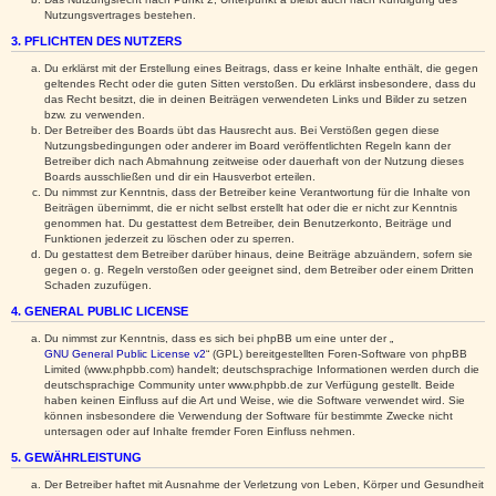
Nutzungsvertrages bestehen.
3. PFLICHTEN DES NUTZERS
Du erklärst mit der Erstellung eines Beitrags, dass er keine Inhalte enthält, die gegen
geltendes Recht oder die guten Sitten verstoßen. Du erklärst insbesondere, dass du
das Recht besitzt, die in deinen Beiträgen verwendeten Links und Bilder zu setzen
bzw. zu verwenden.
Der Betreiber des Boards übt das Hausrecht aus. Bei Verstößen gegen diese
Nutzungsbedingungen oder anderer im Board veröffentlichten Regeln kann der
Betreiber dich nach Abmahnung zeitweise oder dauerhaft von der Nutzung dieses
Boards ausschließen und dir ein Hausverbot erteilen.
Du nimmst zur Kenntnis, dass der Betreiber keine Verantwortung für die Inhalte von
Beiträgen übernimmt, die er nicht selbst erstellt hat oder die er nicht zur Kenntnis
genommen hat. Du gestattest dem Betreiber, dein Benutzerkonto, Beiträge und
Funktionen jederzeit zu löschen oder zu sperren.
Du gestattest dem Betreiber darüber hinaus, deine Beiträge abzuändern, sofern sie
gegen o. g. Regeln verstoßen oder geeignet sind, dem Betreiber oder einem Dritten
Schaden zuzufügen.
4. GENERAL PUBLIC LICENSE
Du nimmst zur Kenntnis, dass es sich bei phpBB um eine unter der „
GNU General Public License v2
“ (GPL) bereitgestellten Foren-Software von phpBB
Limited (www.phpbb.com) handelt; deutschsprachige Informationen werden durch die
deutschsprachige Community unter www.phpbb.de zur Verfügung gestellt. Beide
haben keinen Einfluss auf die Art und Weise, wie die Software verwendet wird. Sie
können insbesondere die Verwendung der Software für bestimmte Zwecke nicht
untersagen oder auf Inhalte fremder Foren Einfluss nehmen.
5. GEWÄHRLEISTUNG
Der Betreiber haftet mit Ausnahme der Verletzung von Leben, Körper und Gesundheit