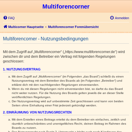
Multiforencorner
FAQ
Anmelden
Multicorner Hauptseite
Multiforencorner Forenübersicht
Multiforencorner - Nutzungsbedingungen
Mit dem Zugriff auf „Multiforencorner“ („https://www.multiforencorner.de“) wird
zwischen dir und dem Betreiber ein Vertrag mit folgenden Regelungen
geschlossen:
1. NUTZUNGSVERTRAG
Mit dem Zugriff auf „Multiforencorner“ (im Folgenden „das Board“) schließt du einen
Nutzungsvertrag mit dem Betreiber des Boards ab (im Folgenden „Betreiber“) und
erklärst dich mit den nachfolgenden Regelungen einverstanden.
Wenn du mit diesen Regelungen nicht einverstanden bist, so darfst du das Board
nicht weiter nutzen. Für die Nutzung des Boards gelten jeweils die an dieser Stelle
veröffentlichten Regelungen.
Der Nutzungsvertrag wird auf unbestimmte Zeit geschlossen und kann von beiden
Seiten ohne Einhaltung einer Frist jederzeit gekündigt werden.
2. EINRÄUMUNG VON NUTZUNGSRECHTEN
Mit dem Erstellen eines Beitrags erteilst du dem Betreiber ein einfaches, zeitlich und
räumlich unbeschränktes und unentgeltliches Recht, deinen Beitrag im Rahmen des
Boards zu nutzen.
Das Nutzungsrecht nach Punkt 2, Unterpunkt a bleibt auch nach Kündigung des