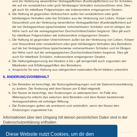
und der Verletzung wesentlicher Vertragspflichten (Kardinalpflichten) nur für Schäden,
die auf ein vorsätzliches oder grob fahrlässiges Verhalten zurückzuführen sind. Dies
gilt auch für mittelbare Folgeschäden wie insbesondere entgangenen Gewinn.
Die Haftung ist gegenüber Verbrauchern außer bei vorsätzlichem oder grob
fahrlässigem Verhalten oder bei Schäden aus der Verletzung von Leben, Körper und
Gesundheit und der Verletzung wesentlicher Vertragspflichten (Kardinalpflichten) auf
die bei Vertragsschluss typischerweise vorhersehbaren Schäden und im übrigen der
Höhe nach auf die vertragstypischen Durchschnittsschäden begrenzt. Dies gilt auch
für mittelbare Folgeschäden wie insbesondere entgangenen Gewinn.
Die Haftung ist gegenüber Unternehmern außer bei der Verletzung von Leben, Körper
und Gesundheit oder vorsätzlichem oder grob fahrlässigem Verhalten des Betreibers
auf die bei Vertragsschluss typischerweise vorhersehbaren Schäden und im Übrigen
der Höhe nach auf die vertragstypischen Durchschnittsschäden begrenzt. Dies gilt
auch für mittelbare Schäden, insbesondere entgangenen Gewinn.
Die Haftungsbegrenzung der Absätze a bis c gilt sinngemäß auch zugunsten der
Mitarbeiter und Erfüllungsgehilfen des Betreibers.
Ansprüche für eine Haftung aus zwingendem nationalem Recht bleiben unberührt.
6. ÄNDERUNGSVORBEHALT
Der Betreiber ist berechtigt, die Nutzungsbedingungen und die Datenschutzerklärung
zu ändern. Die Änderung wird dem Nutzer per E-Mail mitgeteilt.
Der Nutzer ist berechtigt, den Änderungen zu widersprechen. Im Falle des
Widerspruchs erlischt das zwischen dem Betreiber und dem Nutzer bestehende
Vertragsverhältnis mit sofortiger Wirkung.
Die Änderungen gelten als anerkannt und verbindlich, wenn der Nutzer den
Änderungen zugestimmt hat.
Informationen über den Umgang mit deinen persönlichen Daten sind in der
Datenschutzerklärung enthalten.
Diese Website nutzt Cookies, um dir den