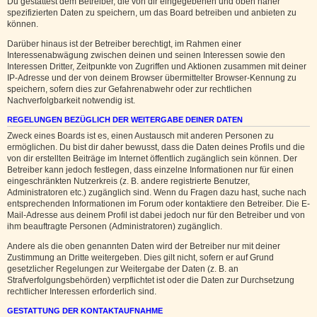
Du gestattest dem Betreiber, die von dir eingegebenen und oben näher
spezifizierten Daten zu speichern, um das Board betreiben und anbieten zu
können.
Darüber hinaus ist der Betreiber berechtigt, im Rahmen einer
Interessenabwägung zwischen deinen und seinen Interessen sowie den
Interessen Dritter, Zeitpunkte von Zugriffen und Aktionen zusammen mit deiner
IP-Adresse und der von deinem Browser übermittelter Browser-Kennung zu
speichern, sofern dies zur Gefahrenabwehr oder zur rechtlichen
Nachverfolgbarkeit notwendig ist.
REGELUNGEN BEZÜGLICH DER WEITERGABE DEINER DATEN
Zweck eines Boards ist es, einen Austausch mit anderen Personen zu
ermöglichen. Du bist dir daher bewusst, dass die Daten deines Profils und die
von dir erstellten Beiträge im Internet öffentlich zugänglich sein können. Der
Betreiber kann jedoch festlegen, dass einzelne Informationen nur für einen
eingeschränkten Nutzerkreis (z. B. andere registrierte Benutzer,
Administratoren etc.) zugänglich sind. Wenn du Fragen dazu hast, suche nach
entsprechenden Informationen im Forum oder kontaktiere den Betreiber. Die E-
Mail-Adresse aus deinem Profil ist dabei jedoch nur für den Betreiber und von
ihm beauftragte Personen (Administratoren) zugänglich.
Andere als die oben genannten Daten wird der Betreiber nur mit deiner
Zustimmung an Dritte weitergeben. Dies gilt nicht, sofern er auf Grund
gesetzlicher Regelungen zur Weitergabe der Daten (z. B. an
Strafverfolgungsbehörden) verpflichtet ist oder die Daten zur Durchsetzung
rechtlicher Interessen erforderlich sind.
GESTATTUNG DER KONTAKTAUFNAHME