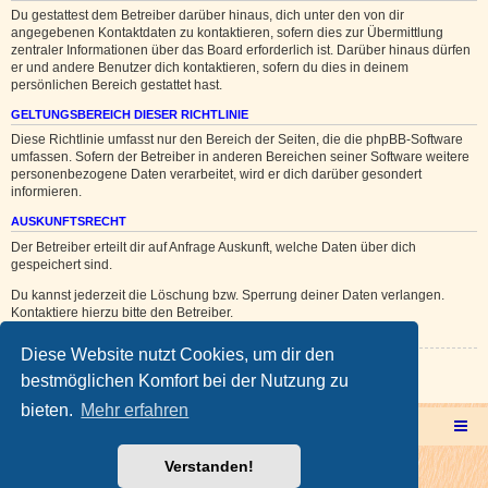
Du gestattest dem Betreiber darüber hinaus, dich unter den von dir
angegebenen Kontaktdaten zu kontaktieren, sofern dies zur Übermittlung
zentraler Informationen über das Board erforderlich ist. Darüber hinaus dürfen
er und andere Benutzer dich kontaktieren, sofern du dies in deinem
persönlichen Bereich gestattet hast.
GELTUNGSBEREICH DIESER RICHTLINIE
Diese Richtlinie umfasst nur den Bereich der Seiten, die die phpBB-Software
umfassen. Sofern der Betreiber in anderen Bereichen seiner Software weitere
personenbezogene Daten verarbeitet, wird er dich darüber gesondert
informieren.
AUSKUNFTSRECHT
Der Betreiber erteilt dir auf Anfrage Auskunft, welche Daten über dich
gespeichert sind.
Du kannst jederzeit die Löschung bzw. Sperrung deiner Daten verlangen.
Kontaktiere hierzu bitte den Betreiber.
Diese Website nutzt Cookies, um dir den
Zurück zur vorherigen Seite
bestmöglichen Komfort bei der Nutzung zu
bieten.
Mehr erfahren
Multicorner Hauptseite
Multiforencorner Forenübersicht
Verstanden!
Powered by
phpBB
® Forum Software © phpBB Limited
Deutsche Übersetzung durch
phpBB.de