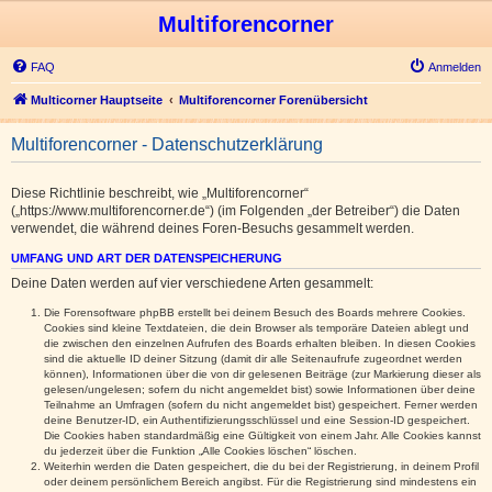
Multiforencorner
FAQ
Anmelden
Multicorner Hauptseite
Multiforencorner Forenübersicht
Multiforencorner - Datenschutzerklärung
Diese Richtlinie beschreibt, wie „Multiforencorner“
(„https://www.multiforencorner.de“) (im Folgenden „der Betreiber“) die Daten
verwendet, die während deines Foren-Besuchs gesammelt werden.
UMFANG UND ART DER DATENSPEICHERUNG
Deine Daten werden auf vier verschiedene Arten gesammelt:
Die Forensoftware phpBB erstellt bei deinem Besuch des Boards mehrere Cookies.
Cookies sind kleine Textdateien, die dein Browser als temporäre Dateien ablegt und
die zwischen den einzelnen Aufrufen des Boards erhalten bleiben. In diesen Cookies
sind die aktuelle ID deiner Sitzung (damit dir alle Seitenaufrufe zugeordnet werden
können), Informationen über die von dir gelesenen Beiträge (zur Markierung dieser als
gelesen/ungelesen; sofern du nicht angemeldet bist) sowie Informationen über deine
Teilnahme an Umfragen (sofern du nicht angemeldet bist) gespeichert. Ferner werden
deine Benutzer-ID, ein Authentifizierungsschlüssel und eine Session-ID gespeichert.
Die Cookies haben standardmäßig eine Gültigkeit von einem Jahr. Alle Cookies kannst
du jederzeit über die Funktion „Alle Cookies löschen“ löschen.
Weiterhin werden die Daten gespeichert, die du bei der Registrierung, in deinem Profil
oder deinem persönlichem Bereich angibst. Für die Registrierung sind mindestens ein