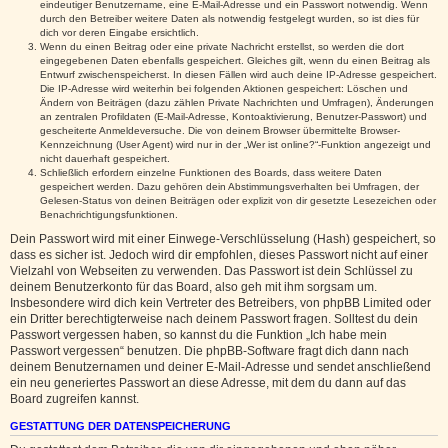
eindeutiger Benutzername, eine E-Mail-Adresse und ein Passwort notwendig. Wenn
durch den Betreiber weitere Daten als notwendig festgelegt wurden, so ist dies für
dich vor deren Eingabe ersichtlich.
Wenn du einen Beitrag oder eine private Nachricht erstellst, so werden die dort
eingegebenen Daten ebenfalls gespeichert. Gleiches gilt, wenn du einen Beitrag als
Entwurf zwischenspeicherst. In diesen Fällen wird auch deine IP-Adresse gespeichert.
Die IP-Adresse wird weiterhin bei folgenden Aktionen gespeichert: Löschen und
Ändern von Beiträgen (dazu zählen Private Nachrichten und Umfragen), Änderungen
an zentralen Profildaten (E-Mail-Adresse, Kontoaktivierung, Benutzer-Passwort) und
gescheiterte Anmeldeversuche. Die von deinem Browser übermittelte Browser-
Kennzeichnung (User Agent) wird nur in der „Wer ist online?“-Funktion angezeigt und
nicht dauerhaft gespeichert.
Schließlich erfordern einzelne Funktionen des Boards, dass weitere Daten
gespeichert werden. Dazu gehören dein Abstimmungsverhalten bei Umfragen, der
Gelesen-Status von deinen Beiträgen oder explizit von dir gesetzte Lesezeichen oder
Benachrichtigungsfunktionen.
Dein Passwort wird mit einer Einwege-Verschlüsselung (Hash) gespeichert, so
dass es sicher ist. Jedoch wird dir empfohlen, dieses Passwort nicht auf einer
Vielzahl von Webseiten zu verwenden. Das Passwort ist dein Schlüssel zu
deinem Benutzerkonto für das Board, also geh mit ihm sorgsam um.
Insbesondere wird dich kein Vertreter des Betreibers, von phpBB Limited oder
ein Dritter berechtigterweise nach deinem Passwort fragen. Solltest du dein
Passwort vergessen haben, so kannst du die Funktion „Ich habe mein
Passwort vergessen“ benutzen. Die phpBB-Software fragt dich dann nach
deinem Benutzernamen und deiner E-Mail-Adresse und sendet anschließend
ein neu generiertes Passwort an diese Adresse, mit dem du dann auf das
Board zugreifen kannst.
GESTATTUNG DER DATENSPEICHERUNG