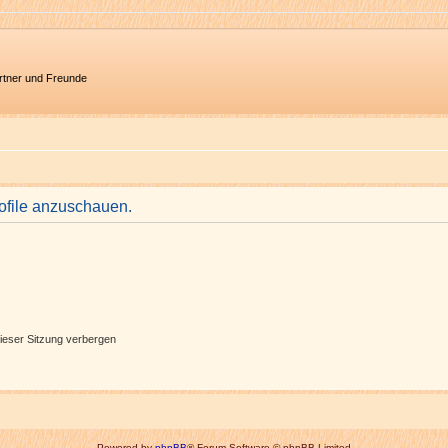
artner und Freunde
rofile anzuschauen.
ieser Sitzung verbergen
Powered by
phpBB
® Forum Software © phpBB Limited