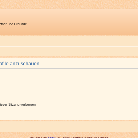
artner und Freunde
rofile anzuschauen.
ieser Sitzung verbergen
Powered by
phpBB
® Forum Software © phpBB Limited