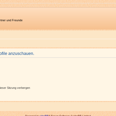
artner und Freunde
rofile anzuschauen.
ieser Sitzung verbergen
Powered by
phpBB
® Forum Software © phpBB Limited