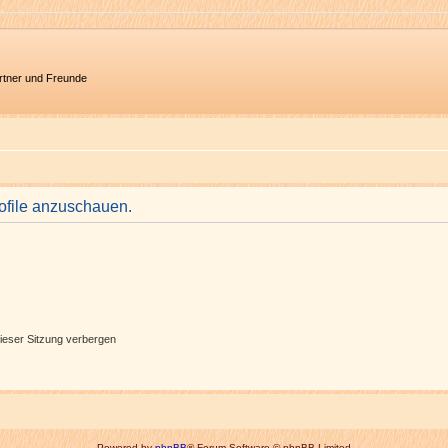
artner und Freunde
rofile anzuschauen.
ieser Sitzung verbergen
Powered by
phpBB
® Forum Software © phpBB Limited