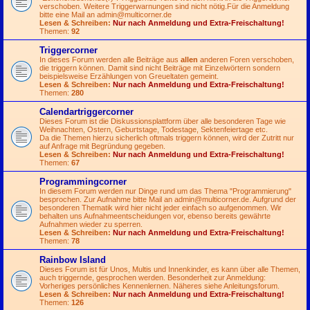
verschoben. Weitere Triggerwarnungen sind nicht nötig.Für die Anmeldung
bitte eine Mail an
admin@multicorner.de
Lesen & Schreiben:
Nur nach Anmeldung und Extra-Freischaltung!
Themen:
92
Triggercorner
In dieses Forum werden alle Beiträge aus
allen
anderen Foren verschoben,
die triggern können. Damit sind nicht Beiträge mit Einzelwörtern sondern
beispielsweise Erzählungen von Greueltaten gemeint.
Lesen & Schreiben:
Nur nach Anmeldung und Extra-Freischaltung!
Themen:
280
Calendartriggercorner
Dieses Forum ist die Diskussionsplattform über alle besonderen Tage wie
Weihnachten, Ostern, Geburtstage, Todestage, Sektenfeiertage etc.
Da die Themen hierzu sicherlich oftmals triggern können, wird der Zutritt nur
auf Anfrage mit Begründung gegeben.
Lesen & Schreiben:
Nur nach Anmeldung und Extra-Freischaltung!
Themen:
67
Programmingcorner
In diesem Forum werden nur Dinge rund um das Thema "Programmierung"
besprochen. Zur Aufnahme bitte Mail an
admin@multicorner.de
. Aufgrund der
besonderen Thematik wird hier nicht jeder einfach so aufgenommen. Wir
behalten uns Aufnahmeentscheidungen vor, ebenso bereits gewährte
Aufnahmen wieder zu sperren.
Lesen & Schreiben:
Nur nach Anmeldung und Extra-Freischaltung!
Themen:
78
Rainbow Island
Dieses Forum ist für Unos, Multis und Innenkinder, es kann über alle Themen,
auch triggernde, gesprochen werden. Besonderheit zur Anmeldung:
Vorheriges persönliches Kennenlernen. Näheres siehe Anleitungsforum.
Lesen & Schreiben:
Nur nach Anmeldung und Extra-Freischaltung!
Themen:
126