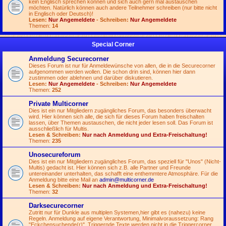
kein Englisch sprechen können und sich auch gern mal austauschen
möchten. Natürlich können auch andere Teilnehmer schreiben (nur bitte nicht
in Englisch oder Deutsch)!
Lesen:
Nur Angemeldete
- Schreiben:
Nur Angemeldete
Themen:
14
Special Corner
Anmeldung Securecorner
Dieses Forum ist nur für Anmeldewünsche von allen, die in die Securecorner
aufgenommen werden wollen. Die schon drin sind, können hier dann
zustimmen oder ablehnen und darüber diskutieren.
Lesen:
Nur Angemeldete
- Schreiben:
Nur Angemeldete
Themen:
252
Private Multicorner
Dies ist ein nur Mitgliedern zugängliches Forum, das besonders überwacht
wird. Hier können sich alle, die sich für dieses Forum haben freischalten
lassen, über Themen austauschen, die nicht jeder lesen soll. Das Forum ist
ausschließlich für Multis.
Lesen & Schreiben:
Nur nach Anmeldung und Extra-Freischaltung!
Themen:
235
Unosecureforum
Dies ist ein nur Mitgliedern zugängliches Forum, das speziell für "Unos" (Nicht-
Multis) gedacht ist. Hier können sich z.B. alle Partner und Freunde
untereinander unterhalten, das schafft eine enthemmtere Atmosphäre. Für die
Anmeldung bitte eine Mail an
admin@multicorner.de
Lesen & Schreiben:
Nur nach Anmeldung und Extra-Freischaltung!
Themen:
32
Darksecurecorner
Zutritt nur für Dunkle aus multiplen Systemen,hier gibt es (nahezu) keine
Regeln. Anmeldung auf eigene Verantwortung, Minimalvoraussetzung: Rang
"Eckchensuchende(r)". Triggernde Texte werden nicht in die Triggercorner