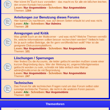
Hier könnt Ihr Euch kurz vorstellen - das macht es für alle ein bißchen leichter,
den ersten Kontakt herzustellen.
Lesen:
Nur Angemeldete
- Schreiben:
Nur Angemeldete
Themen:
1304
Anleitungen zur Benutzung dieses Forums
Hier kannst Du nachlesen, was auf diesen Seiten erlaubt ist und was nicht.
Lesen:
Alle
- Schreiben:
Nur Admins
Themen:
28
Anregungen und Kritik
Was gefällt Euch an der Multicorner - und was nicht? Welche Themen vermißt
Ihr, welche Informationen sollten besser recherchiert werden? Vielleicht habt
Ihr ja auch selbst Beiträge, die Ihr gern veröffentlichen wollt? Hier ist die
geeignete Diskussionsplattform.
Lesen:
Nur Angemeldete
- Schreiben:
Nur Angemeldete
Themen:
101
Löschungen / Sperrungen
Hier findest Du die Accounts, die leider gelöscht werden mußten sowie einer
kurzen Begründung dazu. Wer der Meinung ist, ungerechtfertigterweise
gelöscht worden zu sein, schreibt mir bitte einfach eine Mail an
admin@multicorner.de
mit Begründung.
Lesen:
Nur Angemeldete
- Schreiben:
Nur Angemeldete
Themen:
247
Technisches
Das Forum für alle technischen Fragen rund um das Forum selbst oder
sonstige technische Themen, die nicht in die anderen Foren passen.
Lesen:
Alle
- Schreiben:
Nur Angemeldete
Themen:
110
Themenforen