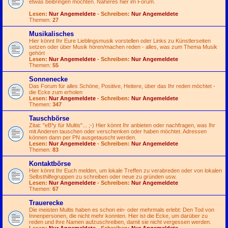
etwas beibringen möchten. Näheres hier im Forum.
Lesen:
Nur Angemeldete
- Schreiben:
Nur Angemeldete
Themen:
27
Musikalisches
Hier könnt Ihr Eure Lieblingsmusik vorstellen oder Links zu Künstlerseiten
setzen oder über Musik hören/machen reden - alles, was zum Thema Musik
gehört
Lesen:
Nur Angemeldete
- Schreiben:
Nur Angemeldete
Themen:
55
Sonnenecke
Das Forum für alles Schöne, Positive, Heitere, über das Ihr reden möchtet -
die Ecke zum erholen
Lesen:
Nur Angemeldete
- Schreiben:
Nur Angemeldete
Themen:
347
Tauschbörse
Zitat: "eB*y für Multis"...
;-)
Hier könnt Ihr anbieten oder nachfragen, was Ihr
mit Anderen tauschen oder verschenken oder haben möchtet. Adressen
können dann per PN ausgetauscht werden.
Lesen:
Nur Angemeldete
- Schreiben:
Nur Angemeldete
Themen:
83
Kontaktbörse
Hier könnt Ihr Euch melden, um lokale Treffen zu verabreden oder von lokalen
Selbsthilfegruppen zu schreiben oder neue zu gründen usw.
Lesen:
Nur Angemeldete
- Schreiben:
Nur Angemeldete
Themen:
67
Trauerecke
Die meisten Multis haben es schon ein- oder mehrmals erlebt: Den Tod von
Innenpersonen, die nicht mehr konnten. Hier ist die Ecke, um darüber zu
reden und ihre Namen aufzuschreiben, damit sie nicht vergessen werden.