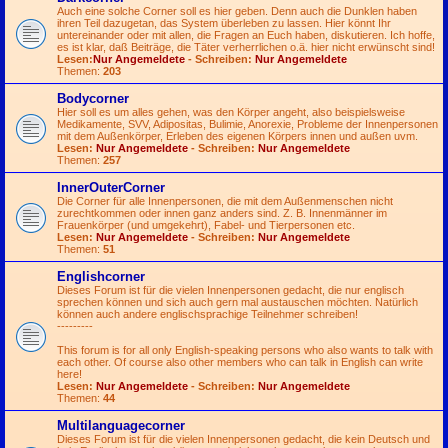
Auch eine solche Corner soll es hier geben. Denn auch die Dunklen haben
ihren Teil dazugetan, das System überleben zu lassen. Hier könnt Ihr
untereinander oder mit allen, die Fragen an Euch haben, diskutieren. Ich hoffe,
es ist klar, daß Beiträge, die Täter verherrlichen o.ä. hier nicht erwünscht sind!
Lesen:
Nur Angemeldete
- Schreiben:
Nur Angemeldete
Themen:
203
Bodycorner
Hier soll es um alles gehen, was den Körper angeht, also beispielsweise
Medikamente, SVV, Adipositas, Bulimie, Anorexie, Probleme der Innenpersonen
mit dem Außenkörper, Erleben des eigenen Körpers innen und außen uvm.
Lesen:
Nur Angemeldete
- Schreiben:
Nur Angemeldete
Themen:
257
InnerOuterCorner
Die Corner für alle Innenpersonen, die mit dem Außenmenschen nicht
zurechtkommen oder innen ganz anders sind. Z. B. Innenmänner im
Frauenkörper (und umgekehrt), Fabel- und Tierpersonen etc.
Lesen:
Nur Angemeldete
- Schreiben:
Nur Angemeldete
Themen:
51
Englishcorner
Dieses Forum ist für die vielen Innenpersonen gedacht, die nur englisch
sprechen können und sich auch gern mal austauschen möchten. Natürlich
können auch andere englischsprachige Teilnehmer schreiben!
---------
This forum is for all only English-speaking persons who also wants to talk with
each other. Of course also other members who can talk in English can write
here!
Lesen:
Nur Angemeldete
- Schreiben:
Nur Angemeldete
Themen:
44
Multilanguagecorner
Dieses Forum ist für die vielen Innenpersonen gedacht, die kein Deutsch und