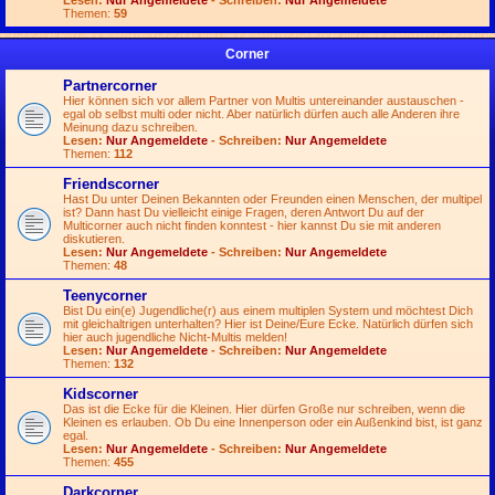
Lesen:
Nur Angemeldete
- Schreiben:
Nur Angemeldete
Themen:
59
Corner
Partnercorner
Hier können sich vor allem Partner von Multis untereinander austauschen -
egal ob selbst multi oder nicht. Aber natürlich dürfen auch alle Anderen ihre
Meinung dazu schreiben.
Lesen:
Nur Angemeldete
- Schreiben:
Nur Angemeldete
Themen:
112
Friendscorner
Hast Du unter Deinen Bekannten oder Freunden einen Menschen, der multipel
ist? Dann hast Du vielleicht einige Fragen, deren Antwort Du auf der
Multicorner auch nicht finden konntest - hier kannst Du sie mit anderen
diskutieren.
Lesen:
Nur Angemeldete
- Schreiben:
Nur Angemeldete
Themen:
48
Teenycorner
Bist Du ein(e) Jugendliche(r) aus einem multiplen System und möchtest Dich
mit gleichaltrigen unterhalten? Hier ist Deine/Eure Ecke. Natürlich dürfen sich
hier auch jugendliche Nicht-Multis melden!
Lesen:
Nur Angemeldete
- Schreiben:
Nur Angemeldete
Themen:
132
Kidscorner
Das ist die Ecke für die Kleinen. Hier dürfen Große nur schreiben, wenn die
Kleinen es erlauben. Ob Du eine Innenperson oder ein Außenkind bist, ist ganz
egal.
Lesen:
Nur Angemeldete
- Schreiben:
Nur Angemeldete
Themen:
455
Darkcorner