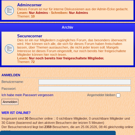
Admincorner
Dieses Forum ist nur für interne Diskussionen aus der Admin-Ecke gedacht.
Lesen:
Nur Admins
- Schreiben:
Nur Admins
Themen:
10
Archiv
Securecorner
Dies ist ein nur Mitgliedern zugängliches Forum, das besonders überwacht
wird. Hier können sich alle, die sich für dieses Forum haben freischalten
lassen, über Themen austauschen, die nicht jeder lesen soll. Mangels
Interesse ist dieses Forum eingestellt, nur noch bereits hier freigeschaltete
Mitglieder können hier noch lesen.
Lesen:
Nur noch bereits hier freigeschaltete Mitglieder.
Themen:
72
ANMELDEN
Benutzername:
Passwort:
Ich habe mein Passwort vergessen
Angemeldet bleiben
WER IST ONLINE?
Insgesamt sind
30
Besucher online :: 0 sichtbare Mitglieder, 0 unsichtbare Mitglieder und
30 Gäste (basierend auf den aktiven Besuchern der letzten 5 Minuten)
Der Besucherrekord liegt bei
2359
Besuchern, die am 25.06.2026, 08:46 gleichzeitig online
waren.