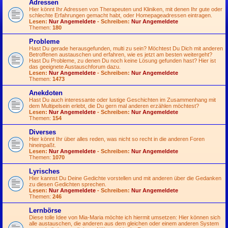
Adressen
Hier könnt Ihr Adressen von Therapeuten und Kliniken, mit denen Ihr gute oder
schlechte Erfahrungen gemacht habt, oder Homepageadressen eintragen.
Lesen:
Nur Angemeldete
- Schreiben:
Nur Angemeldete
Themen:
180
Probleme
Hast Du gerade herausgefunden, multi zu sein? Möchtest Du Dich mit anderen
Betroffenen austauschen und erfahren, wie es jetzt am besten weitergeht?
Hast Du Probleme, zu denen Du noch keine Lösung gefunden hast? Hier ist
das geeignete Austauschforum dazu.
Lesen:
Nur Angemeldete
- Schreiben:
Nur Angemeldete
Themen:
1473
Anekdoten
Hast Du auch interessante oder lustige Geschichten im Zusammenhang mit
dem Multipelsein erlebt, die Du gern mal anderen erzählen möchtest?
Lesen:
Nur Angemeldete
- Schreiben:
Nur Angemeldete
Themen:
154
Diverses
Hier könnt Ihr über alles reden, was nicht so recht in die anderen Foren
hineinpaßt.
Lesen:
Nur Angemeldete
- Schreiben:
Nur Angemeldete
Themen:
1070
Lyrisches
Hier kannst Du Deine Gedichte vorstellen und mit anderen über die Gedanken
zu diesen Gedichten sprechen.
Lesen:
Nur Angemeldete
- Schreiben:
Nur Angemeldete
Themen:
246
Lernbörse
Diese tolle Idee von Mia-Maria möchte ich hiermit umsetzen: Hier können sich
alle austauschen, die anderen aus dem gleichen oder einem anderen System