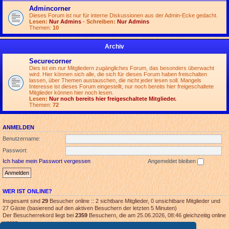
Admincorner
Dieses Forum ist nur für interne Diskussionen aus der Admin-Ecke gedacht.
Lesen:
Nur Admins
- Schreiben:
Nur Admins
Themen:
10
Archiv
Securecorner
Dies ist ein nur Mitgliedern zugängliches Forum, das besonders überwacht
wird. Hier können sich alle, die sich für dieses Forum haben freischalten
lassen, über Themen austauschen, die nicht jeder lesen soll. Mangels
Interesse ist dieses Forum eingestellt, nur noch bereits hier freigeschaltete
Mitglieder können hier noch lesen.
Lesen:
Nur noch bereits hier freigeschaltete Mitglieder.
Themen:
72
ANMELDEN
Benutzername:
Passwort:
Ich habe mein Passwort vergessen
Angemeldet bleiben
WER IST ONLINE?
Insgesamt sind
29
Besucher online :: 2 sichtbare Mitglieder, 0 unsichtbare Mitglieder und
27 Gäste (basierend auf den aktiven Besuchern der letzten 5 Minuten)
Der Besucherrekord liegt bei
2359
Besuchern, die am 25.06.2026, 08:46 gleichzeitig online
waren.