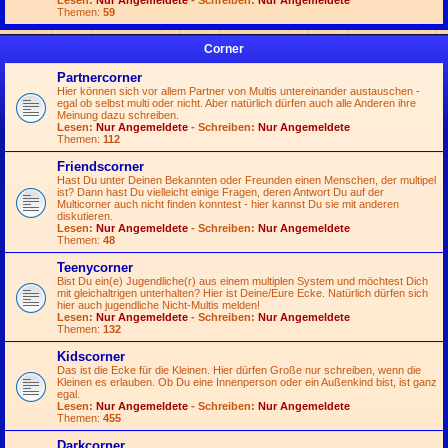
Lesen:
Nur Angemeldete
- Schreiben:
Nur Angemeldete
Themen:
59
Corner
Partnercorner
Hier können sich vor allem Partner von Multis untereinander austauschen -
egal ob selbst multi oder nicht. Aber natürlich dürfen auch alle Anderen ihre
Meinung dazu schreiben.
Lesen:
Nur Angemeldete
- Schreiben:
Nur Angemeldete
Themen:
112
Friendscorner
Hast Du unter Deinen Bekannten oder Freunden einen Menschen, der multipel
ist? Dann hast Du vielleicht einige Fragen, deren Antwort Du auf der
Multicorner auch nicht finden konntest - hier kannst Du sie mit anderen
diskutieren.
Lesen:
Nur Angemeldete
- Schreiben:
Nur Angemeldete
Themen:
48
Teenycorner
Bist Du ein(e) Jugendliche(r) aus einem multiplen System und möchtest Dich
mit gleichaltrigen unterhalten? Hier ist Deine/Eure Ecke. Natürlich dürfen sich
hier auch jugendliche Nicht-Multis melden!
Lesen:
Nur Angemeldete
- Schreiben:
Nur Angemeldete
Themen:
132
Kidscorner
Das ist die Ecke für die Kleinen. Hier dürfen Große nur schreiben, wenn die
Kleinen es erlauben. Ob Du eine Innenperson oder ein Außenkind bist, ist ganz
egal.
Lesen:
Nur Angemeldete
- Schreiben:
Nur Angemeldete
Themen:
455
Darkcorner