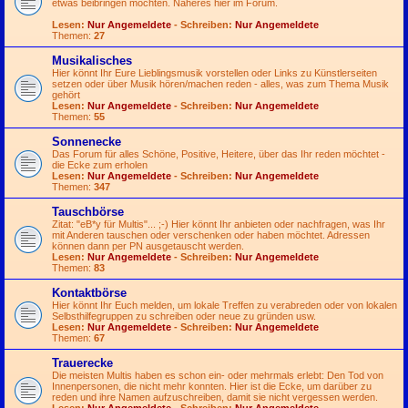
etwas beibringen möchten. Näheres hier im Forum.
Lesen:
Nur Angemeldete
- Schreiben:
Nur Angemeldete
Themen:
27
Musikalisches
Hier könnt Ihr Eure Lieblingsmusik vorstellen oder Links zu Künstlerseiten
setzen oder über Musik hören/machen reden - alles, was zum Thema Musik
gehört
Lesen:
Nur Angemeldete
- Schreiben:
Nur Angemeldete
Themen:
55
Sonnenecke
Das Forum für alles Schöne, Positive, Heitere, über das Ihr reden möchtet -
die Ecke zum erholen
Lesen:
Nur Angemeldete
- Schreiben:
Nur Angemeldete
Themen:
347
Tauschbörse
Zitat: "eB*y für Multis"...
;-)
Hier könnt Ihr anbieten oder nachfragen, was Ihr
mit Anderen tauschen oder verschenken oder haben möchtet. Adressen
können dann per PN ausgetauscht werden.
Lesen:
Nur Angemeldete
- Schreiben:
Nur Angemeldete
Themen:
83
Kontaktbörse
Hier könnt Ihr Euch melden, um lokale Treffen zu verabreden oder von lokalen
Selbsthilfegruppen zu schreiben oder neue zu gründen usw.
Lesen:
Nur Angemeldete
- Schreiben:
Nur Angemeldete
Themen:
67
Trauerecke
Die meisten Multis haben es schon ein- oder mehrmals erlebt: Den Tod von
Innenpersonen, die nicht mehr konnten. Hier ist die Ecke, um darüber zu
reden und ihre Namen aufzuschreiben, damit sie nicht vergessen werden.