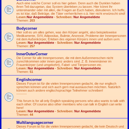
Auch eine solche Corner soll es hier geben. Denn auch die Dunklen haben
ihren Teil dazugetan, das System überleben zu lassen. Hier könnt Ihr
untereinander oder mit allen, die Fragen an Euch haben, diskutieren. Ich hoffe,
es ist klar, daß Beiträge, die Täter verherrlichen o.ä. hier nicht erwünscht sind!
Lesen:
Nur Angemeldete
- Schreiben:
Nur Angemeldete
Themen:
203
Bodycorner
Hier soll es um alles gehen, was den Körper angeht, also beispielsweise
Medikamente, SVV, Adipositas, Bulimie, Anorexie, Probleme der Innenpersonen
mit dem Außenkörper, Erleben des eigenen Körpers innen und außen uvm.
Lesen:
Nur Angemeldete
- Schreiben:
Nur Angemeldete
Themen:
257
InnerOuterCorner
Die Corner für alle Innenpersonen, die mit dem Außenmenschen nicht
zurechtkommen oder innen ganz anders sind. Z. B. Innenmänner im
Frauenkörper (und umgekehrt), Fabel- und Tierpersonen etc.
Lesen:
Nur Angemeldete
- Schreiben:
Nur Angemeldete
Themen:
51
Englishcorner
Dieses Forum ist für die vielen Innenpersonen gedacht, die nur englisch
sprechen können und sich auch gern mal austauschen möchten. Natürlich
können auch andere englischsprachige Teilnehmer schreiben!
---------
This forum is for all only English-speaking persons who also wants to talk with
each other. Of course also other members who can talk in English can write
here!
Lesen:
Nur Angemeldete
- Schreiben:
Nur Angemeldete
Themen:
44
Multilanguagecorner
Dieses Forum ist für die vielen Innenpersonen gedacht, die kein Deutsch und