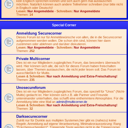
kein Englisch sprechen können und sich auch gern mal austauschen
möchten. Natürlich können auch andere Teilnehmer schreiben (nur bitte nicht
in Englisch oder Deutsch)!
Lesen:
Nur Angemeldete
- Schreiben:
Nur Angemeldete
Themen:
14
Special Corner
Anmeldung Securecorner
Dieses Forum ist nur für Anmeldewünsche von allen, die in die Securecorner
aufgenommen werden wollen. Die schon drin sind, können hier dann
zustimmen oder ablehnen und darüber diskutieren.
Lesen:
Nur Angemeldete
- Schreiben:
Nur Angemeldete
Themen:
252
Private Multicorner
Dies ist ein nur Mitgliedern zugängliches Forum, das besonders überwacht
wird. Hier können sich alle, die sich für dieses Forum haben freischalten
lassen, über Themen austauschen, die nicht jeder lesen soll. Das Forum ist
ausschließlich für Multis.
Lesen & Schreiben:
Nur nach Anmeldung und Extra-Freischaltung!
Themen:
235
Unosecureforum
Dies ist ein nur Mitgliedern zugängliches Forum, das speziell für "Unos" (Nicht-
Multis) gedacht ist. Hier können sich z.B. alle Partner und Freunde
untereinander unterhalten, das schafft eine enthemmtere Atmosphäre. Für die
Anmeldung bitte eine Mail an
admin@multicorner.de
Lesen & Schreiben:
Nur nach Anmeldung und Extra-Freischaltung!
Themen:
32
Darksecurecorner
Zutritt nur für Dunkle aus multiplen Systemen,hier gibt es (nahezu) keine
Regeln. Anmeldung auf eigene Verantwortung, Minimalvoraussetzung: Rang
"Eckchensuchende(r)". Triggernde Texte werden nicht in die Triggercorner