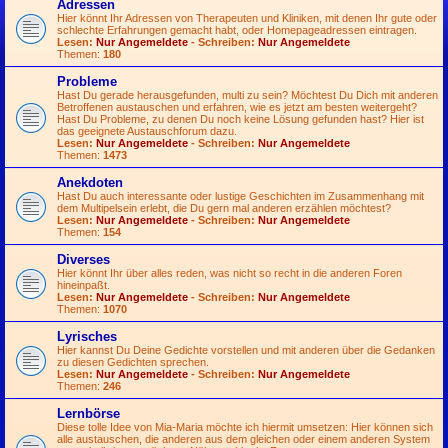
Adressen
Hier könnt Ihr Adressen von Therapeuten und Kliniken, mit denen Ihr gute oder
schlechte Erfahrungen gemacht habt, oder Homepageadressen eintragen.
Lesen:
Nur Angemeldete
- Schreiben:
Nur Angemeldete
Themen:
180
Probleme
Hast Du gerade herausgefunden, multi zu sein? Möchtest Du Dich mit anderen
Betroffenen austauschen und erfahren, wie es jetzt am besten weitergeht?
Hast Du Probleme, zu denen Du noch keine Lösung gefunden hast? Hier ist
das geeignete Austauschforum dazu.
Lesen:
Nur Angemeldete
- Schreiben:
Nur Angemeldete
Themen:
1473
Anekdoten
Hast Du auch interessante oder lustige Geschichten im Zusammenhang mit
dem Multipelsein erlebt, die Du gern mal anderen erzählen möchtest?
Lesen:
Nur Angemeldete
- Schreiben:
Nur Angemeldete
Themen:
154
Diverses
Hier könnt Ihr über alles reden, was nicht so recht in die anderen Foren
hineinpaßt.
Lesen:
Nur Angemeldete
- Schreiben:
Nur Angemeldete
Themen:
1070
Lyrisches
Hier kannst Du Deine Gedichte vorstellen und mit anderen über die Gedanken
zu diesen Gedichten sprechen.
Lesen:
Nur Angemeldete
- Schreiben:
Nur Angemeldete
Themen:
246
Lernbörse
Diese tolle Idee von Mia-Maria möchte ich hiermit umsetzen: Hier können sich
alle austauschen, die anderen aus dem gleichen oder einem anderen System