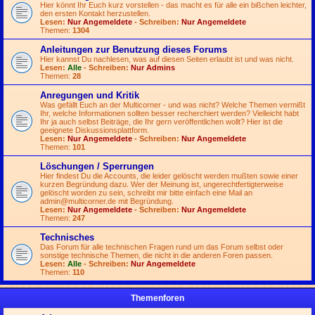
Hier könnt Ihr Euch kurz vorstellen - das macht es für alle ein bißchen leichter,
den ersten Kontakt herzustellen.
Lesen:
Nur Angemeldete
- Schreiben:
Nur Angemeldete
Themen:
1304
Anleitungen zur Benutzung dieses Forums
Hier kannst Du nachlesen, was auf diesen Seiten erlaubt ist und was nicht.
Lesen:
Alle
- Schreiben:
Nur Admins
Themen:
28
Anregungen und Kritik
Was gefällt Euch an der Multicorner - und was nicht? Welche Themen vermißt
Ihr, welche Informationen sollten besser recherchiert werden? Vielleicht habt
Ihr ja auch selbst Beiträge, die Ihr gern veröffentlichen wollt? Hier ist die
geeignete Diskussionsplattform.
Lesen:
Nur Angemeldete
- Schreiben:
Nur Angemeldete
Themen:
101
Löschungen / Sperrungen
Hier findest Du die Accounts, die leider gelöscht werden mußten sowie einer
kurzen Begründung dazu. Wer der Meinung ist, ungerechtfertigterweise
gelöscht worden zu sein, schreibt mir bitte einfach eine Mail an
admin@multicorner.de
mit Begründung.
Lesen:
Nur Angemeldete
- Schreiben:
Nur Angemeldete
Themen:
247
Technisches
Das Forum für alle technischen Fragen rund um das Forum selbst oder
sonstige technische Themen, die nicht in die anderen Foren passen.
Lesen:
Alle
- Schreiben:
Nur Angemeldete
Themen:
110
Themenforen