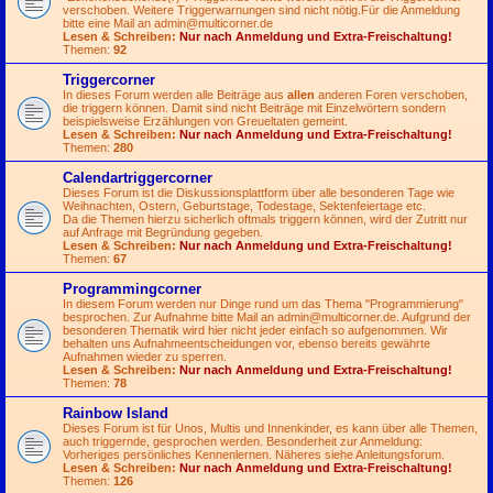
verschoben. Weitere Triggerwarnungen sind nicht nötig.Für die Anmeldung
bitte eine Mail an
admin@multicorner.de
Lesen & Schreiben:
Nur nach Anmeldung und Extra-Freischaltung!
Themen:
92
Triggercorner
In dieses Forum werden alle Beiträge aus
allen
anderen Foren verschoben,
die triggern können. Damit sind nicht Beiträge mit Einzelwörtern sondern
beispielsweise Erzählungen von Greueltaten gemeint.
Lesen & Schreiben:
Nur nach Anmeldung und Extra-Freischaltung!
Themen:
280
Calendartriggercorner
Dieses Forum ist die Diskussionsplattform über alle besonderen Tage wie
Weihnachten, Ostern, Geburtstage, Todestage, Sektenfeiertage etc.
Da die Themen hierzu sicherlich oftmals triggern können, wird der Zutritt nur
auf Anfrage mit Begründung gegeben.
Lesen & Schreiben:
Nur nach Anmeldung und Extra-Freischaltung!
Themen:
67
Programmingcorner
In diesem Forum werden nur Dinge rund um das Thema "Programmierung"
besprochen. Zur Aufnahme bitte Mail an
admin@multicorner.de
. Aufgrund der
besonderen Thematik wird hier nicht jeder einfach so aufgenommen. Wir
behalten uns Aufnahmeentscheidungen vor, ebenso bereits gewährte
Aufnahmen wieder zu sperren.
Lesen & Schreiben:
Nur nach Anmeldung und Extra-Freischaltung!
Themen:
78
Rainbow Island
Dieses Forum ist für Unos, Multis und Innenkinder, es kann über alle Themen,
auch triggernde, gesprochen werden. Besonderheit zur Anmeldung:
Vorheriges persönliches Kennenlernen. Näheres siehe Anleitungsforum.
Lesen & Schreiben:
Nur nach Anmeldung und Extra-Freischaltung!
Themen:
126